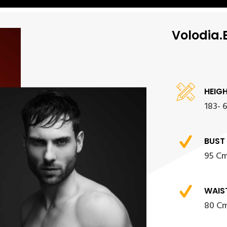
Volodia.
HEIG
183- 6
BUST
95 C
WAIS
80 C