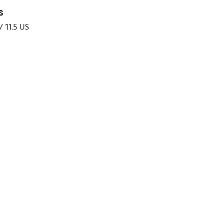
S
 11.5 US