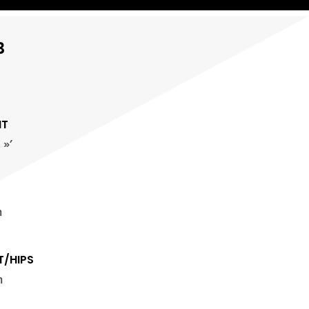
B
HT
 »’
m
T/HIPS
m