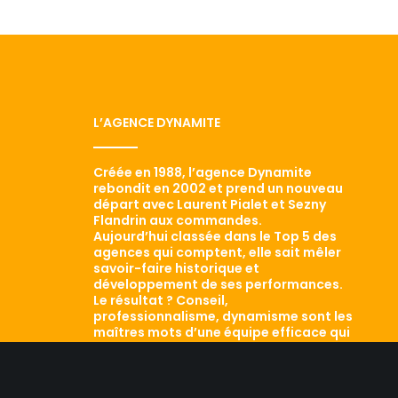
L’AGENCE DYNAMITE
Créée en 1988, l’agence Dynamite
rebondit en 2002 et prend un nouveau
départ avec Laurent Pialet et Sezny
Flandrin aux commandes.
Aujourd’hui classée dans le Top 5 des
agences qui comptent, elle sait mêler
savoir-faire historique et
développement de ses performances.
Le résultat ? Conseil,
professionnalisme, dynamisme sont les
maîtres mots d’une équipe efficace qui
a aujourd’hui fait ses preuves. Retour
sur les traces d’une agence qui a tout
d’une grande…