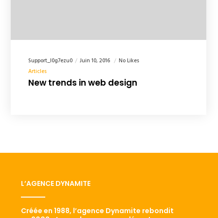
Support_l0g7ezu0
Juin 10, 2016
No Likes
Articles
New trends in web design
L’AGENCE DYNAMITE
Créée en 1988, l’agence Dynamite rebondit