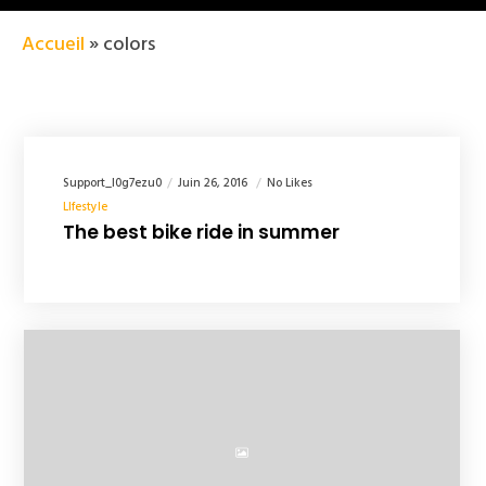
Accueil
»
colors
Support_l0g7ezu0
Juin 26, 2016
No Likes
LIfestyle
The best bike ride in summer