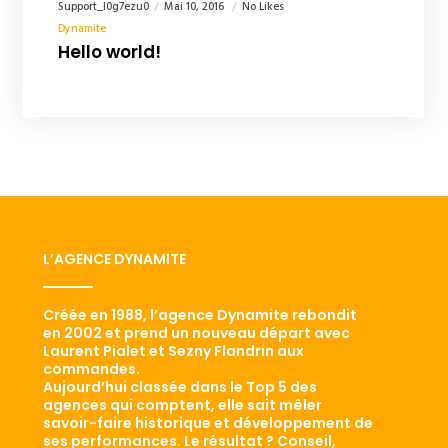
Support_l0g7ezu0
Mai 10, 2016
No Likes
Dynamite
Hello world!
L’AGENCE DYNAMITE
Créée en 1988, l’agence Dynamite rebondit
en 2002 et prend un nouveau départ avec
Laurent Pialet et Sezny Flandrin aux
commandes.
Aujourd’hui classée dans le Top 5 des
agences qui comptent, elle sait mêler
savoir-faire historique et développement de
ses performances. Le résultat ? Conseil,