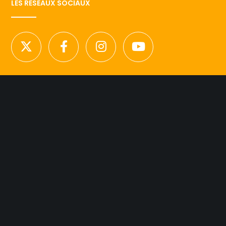
LES RESEAUX SOCIAUX
NOUS CONTACTER
Licence d’agence de mannequins N°15.
41 rue Godot de Mauroy
75009 Paris
Tel 01.42.94.89.89.
contact@agency-dynamite.fr
Mentions légales