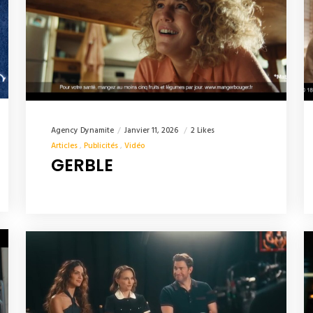
Agency Dynamite
Janvier 11, 2026
2 Likes
Articles
Publicités
Vidéo
GERBLE