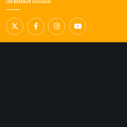
LES RESEAUX SOCIAUX
NOUS CONTACTER
Licence d’agence de mannequins N°15.
41 rue Godot de Mauroy
75009 Paris
Tel 01.42.94.89.89.
contact@agency-dynamite.fr
Mentions légales