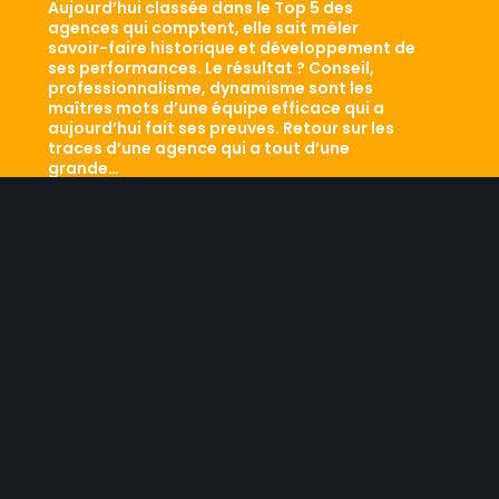
Aujourd’hui classée dans le Top 5 des
agences qui comptent, elle sait mêler
savoir-faire historique et développement de
ses performances. Le résultat ? Conseil,
professionnalisme, dynamisme sont les
maîtres mots d’une équipe efficace qui a
aujourd’hui fait ses preuves. Retour sur les
traces d’une agence qui a tout d’une
grande…
LES RESEAUX SOCIAUX
NOUS CONTACTER
Licence d’agence de mannequins N°15.