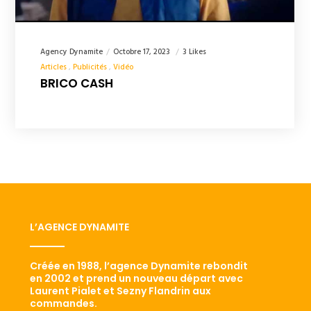
Agency Dynamite
Octobre 17, 2023
3 Likes
Articles
Publicités
Vidéo
BRICO CASH
L’AGENCE DYNAMITE
Créée en 1988, l’agence Dynamite rebondit
en 2002 et prend un nouveau départ avec
Laurent Pialet et Sezny Flandrin aux
commandes.