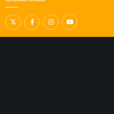
LES RESEAUX SOCIAUX
NOUS CONTACTER
Licence d’agence de mannequins N°15.
41 rue Godot de Mauroy
75009 Paris
Tel 01.42.94.89.89.
contact@agency-dynamite.fr
Mentions légales