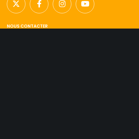
NOUS CONTACTER
Licence d’agence de mannequins N°15.
41 rue Godot de Mauroy
75009 Paris
Tel 01.42.94.89.89.
contact@agency-dynamite.fr
Mentions légales
© 2019 Dynamite Agency. L'esprit Model