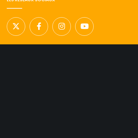
NOUS CONTACTER
Licence d’agence de mannequins N°15.
41 rue Godot de Mauroy
75009 Paris
Tel 01.42.94.89.89.
contact@agency-dynamite.fr
Mentions légales