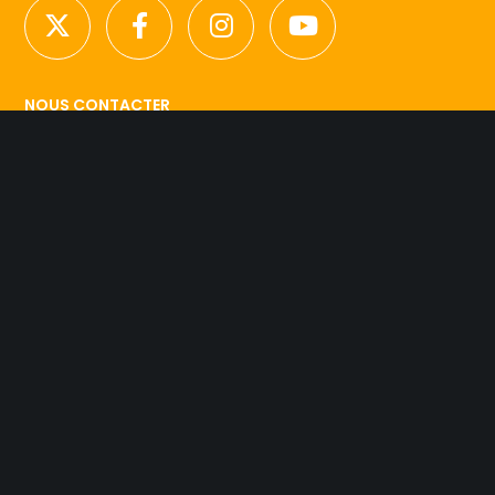
NOUS CONTACTER
Licence d’agence de mannequins N°15.
41 rue Godot de Mauroy
75009 Paris
Tel 01.42.94.89.89.
contact@agency-dynamite.fr
Mentions légales
© 2019 Dynamite Agency. L'esprit Model