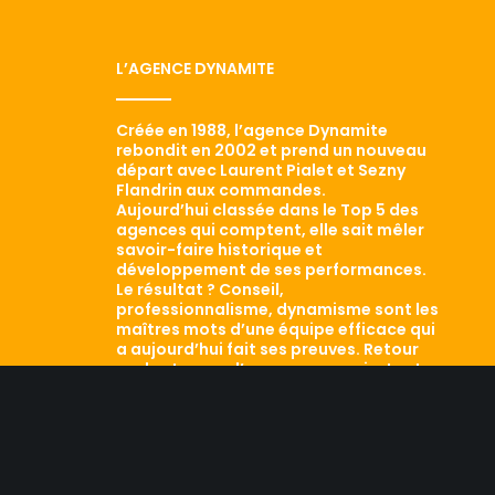
L’AGENCE DYNAMITE
Créée en 1988, l’agence Dynamite
rebondit en 2002 et prend un nouveau
départ avec Laurent Pialet et Sezny
Flandrin aux commandes.
Aujourd’hui classée dans le Top 5 des
agences qui comptent, elle sait mêler
savoir-faire historique et
développement de ses performances.
Le résultat ? Conseil,
professionnalisme, dynamisme sont les
maîtres mots d’une équipe efficace qui
a aujourd’hui fait ses preuves. Retour
sur les traces d’une agence qui a tout
d’une grande…