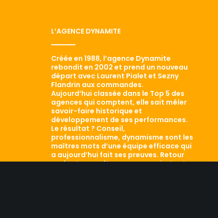
L’AGENCE DYNAMITE
Créée en 1988, l’agence Dynamite
rebondit en 2002 et prend un nouveau
départ avec Laurent Pialet et Sezny
Flandrin aux commandes.
Aujourd’hui classée dans le Top 5 des
agences qui comptent, elle sait mêler
savoir-faire historique et
développement de ses performances.
Le résultat ? Conseil,
professionnalisme, dynamisme sont les
maîtres mots d’une équipe efficace qui
a aujourd’hui fait ses preuves. Retour
sur les traces d’une agence qui a tout
d’une grande…