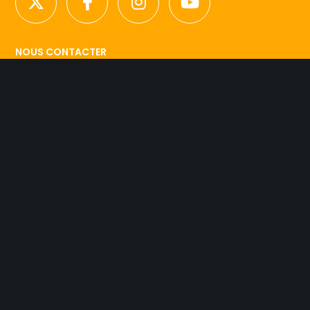
NOUS CONTACTER
Licence d’agence de mannequins N°15.
41 rue Godot de Mauroy
75009 Paris
Tel 01.42.94.89.89.
contact@agency-dynamite.fr
Mentions légales
© 2019 Dynamite Agency. L'esprit Model