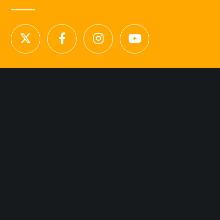
NOUS CONTACTER
Licence d’agence de mannequins N°15.
41 rue Godot de Mauroy
75009 Paris
Tel 01.42.94.89.89.
contact@agency-dynamite.fr
Mentions légales