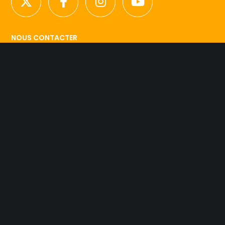
NOUS CONTACTER
Licence d’agence de mannequins N°15.
41 rue Godot de Mauroy
75009 Paris
Tel 01.42.94.89.89.
contact@agency-dynamite.fr
Mentions légales
© 2019 Dynamite Agency. L'esprit Model