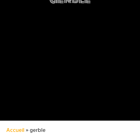
Accueil
»
gerble