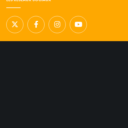
NOUS CONTACTER
Licence d’agence de mannequins N°15.
41 rue Godot de Mauroy
75009 Paris
Tel 01.42.94.89.89.
contact@agency-dynamite.fr
Mentions légales