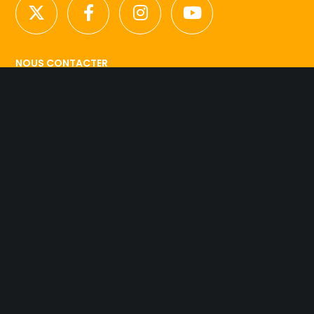
NOUS CONTACTER
Licence d’agence de mannequins N°15.
41 rue Godot de Mauroy
75009 Paris
Tel 01.42.94.89.89.
contact@agency-dynamite.fr
Mentions légales
© 2019 Dynamite Agency. L'esprit Model