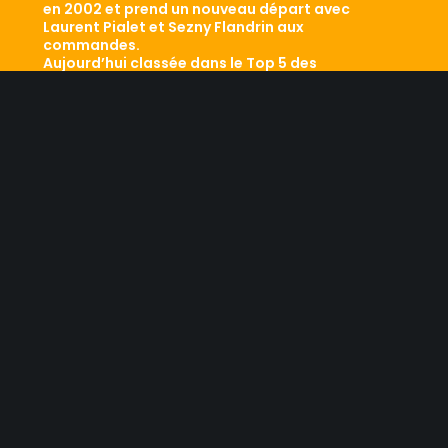
en 2002 et prend un nouveau départ avec
Laurent Pialet et Sezny Flandrin aux
commandes.
Aujourd’hui classée dans le Top 5 des
agences qui comptent, elle sait mêler
savoir-faire historique et développement de
ses performances. Le résultat ? Conseil,
professionnalisme, dynamisme sont les
maîtres mots d’une équipe efficace qui a
aujourd’hui fait ses preuves. Retour sur les
traces d’une agence qui a tout d’une
grande…
LES RESEAUX SOCIAUX
NOUS CONTACTER