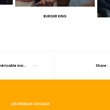
BURGER KING
Numéricable inside the box la Samouraï
Share :
LES RESEAUX SOCIAUX