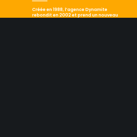
Créée en 1988, l’agence Dynamite
rebondit en 2002 et prend un nouveau
départ avec Laurent Pialet et Sezny
Flandrin aux commandes.
Aujourd’hui classée dans le Top 5 des
agences qui comptent, elle sait mêler
savoir-faire historique et
développement de ses performances.
Le résultat ? Conseil,
professionnalisme, dynamisme sont les
maîtres mots d’une équipe efficace qui
a aujourd’hui fait ses preuves. Retour
sur les traces d’une agence qui a tout
d’une grande…