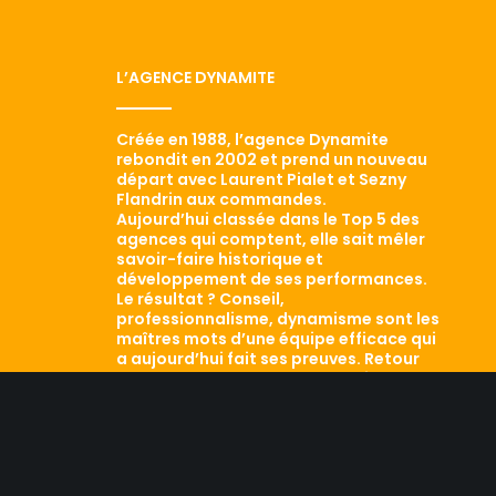
L’AGENCE DYNAMITE
Créée en 1988, l’agence Dynamite
rebondit en 2002 et prend un nouveau
départ avec Laurent Pialet et Sezny
Flandrin aux commandes.
Aujourd’hui classée dans le Top 5 des
agences qui comptent, elle sait mêler
savoir-faire historique et
développement de ses performances.
Le résultat ? Conseil,
professionnalisme, dynamisme sont les
maîtres mots d’une équipe efficace qui
a aujourd’hui fait ses preuves. Retour
sur les traces d’une agence qui a tout
d’une grande…