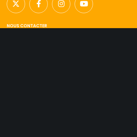
NOUS CONTACTER
Licence d’agence de mannequins N°15.
41 rue Godot de Mauroy
75009 Paris
Tel 01.42.94.89.89.
contact@agency-dynamite.fr
Mentions légales
© 2019 Dynamite Agency. L'esprit Model