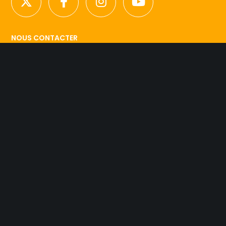
NOUS CONTACTER
Licence d’agence de mannequins N°15.
41 rue Godot de Mauroy
75009 Paris
Tel 01.42.94.89.89.
contact@agency-dynamite.fr
Mentions légales
© 2019 Dynamite Agency. L'esprit Model