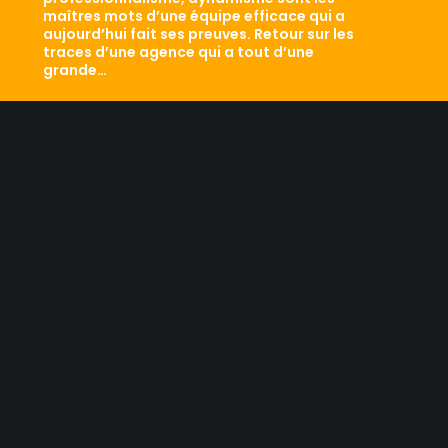
maîtres mots d’une équipe efficace qui a
aujourd’hui fait ses preuves. Retour sur les
traces d’une agence qui a tout d’une
grande…
LES RESEAUX SOCIAUX
NOUS CONTACTER
Licence d’agence de mannequins N°15.
41 rue Godot de Mauroy
75009 Paris
Tel 01.42.94.89.89.
contact@agency-dynamite.fr