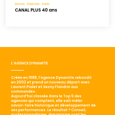
Articles
Publicités
Vidéo
CANAL PLUS 40 ans
L’AGENCE DYNAMITE
Créée en 1988, l’agence Dynamite rebondit
en 2002 et prend un nouveau départ avec
Laurent Pialet et Sezny Flandrin aux
commandes.
Aujourd’hui classée dans le Top 5 des
agences qui comptent, elle sait mêler
savoir-faire historique et développement de
ses performances. Le résultat ? Conseil,
professionnalisme, dynamisme sont les