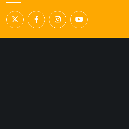
NOUS CONTACTER
Licence d’agence de mannequins N°15.
41 rue Godot de Mauroy
75009 Paris
Tel 01.42.94.89.89.
contact@agency-dynamite.fr
Mentions légales