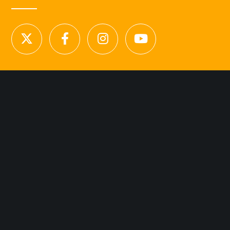
NOUS CONTACTER
Licence d’agence de mannequins N°15.
41 rue Godot de Mauroy
75009 Paris
Tel 01.42.94.89.89.
contact@agency-dynamite.fr
Mentions légales