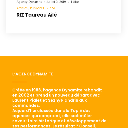
Agency Dynamite
Juillet 3, 2019
1 Like
Articles
Publicités
Vidéo
RIZ Taureau Ailé
L’AGENCE DYNAMITE
Créée en 1988, l’agence Dynamite rebondit
en 2002 et prend un nouveau départ avec
Laurent Pialet et Sezny Flandrin aux
commandes.
Aujourd’hui classée dans le Top 5 des
agences qui comptent, elle sait mêler
savoir-faire historique et développement de
ses performances. Le résultat ? Conseil,