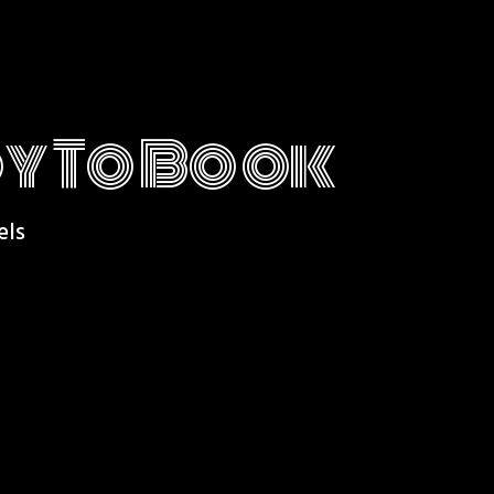
y To Book
els