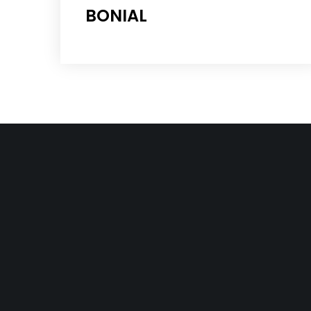
BONIAL
L’AGENCE DYNAMITE
Créée en 1988, l’agence Dynamite