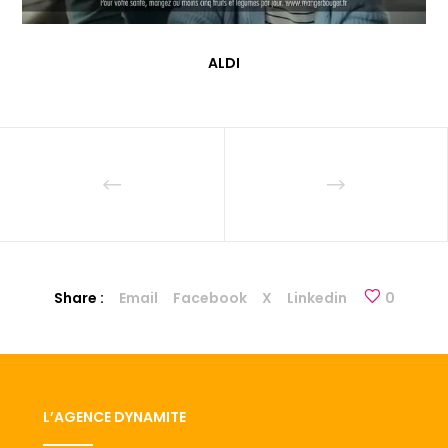
ALDI
Share :
Email
Facebook
X
Linkedin
0
L’AGENCE DYNAMITE