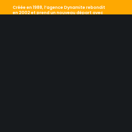
Créée en 1988, l’agence Dynamite rebondit
en 2002 et prend un nouveau départ avec
Laurent Pialet et Sezny Flandrin aux
commandes.
Aujourd’hui classée dans le Top 5 des
agences qui comptent, elle sait mêler
savoir-faire historique et développement de
ses performances. Le résultat ? Conseil,
professionnalisme, dynamisme sont les
maîtres mots d’une équipe efficace qui a
aujourd’hui fait ses preuves. Retour sur les
traces d’une agence qui a tout d’une
grande…
LES RESEAUX SOCIAUX
NOUS CONTACTER