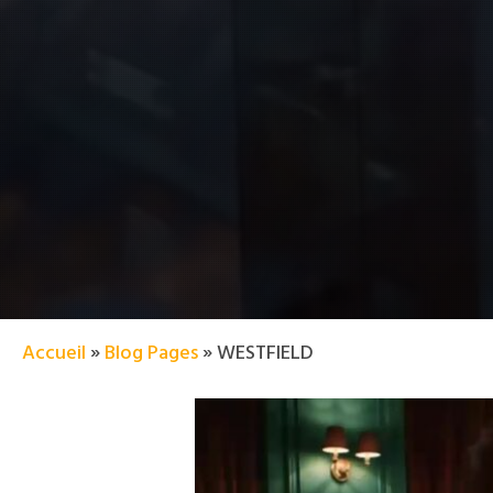
Accueil
»
Blog Pages
»
WESTFIELD