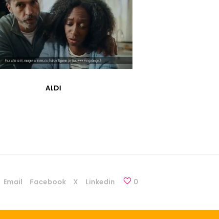
ALDI
Email
Facebook
X
Linkedin
0