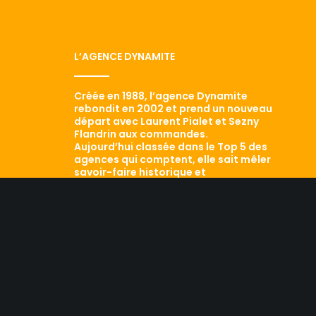
L’AGENCE DYNAMITE
Créée en 1988, l’agence Dynamite
rebondit en 2002 et prend un nouveau
départ avec Laurent Pialet et Sezny
Flandrin aux commandes.
Aujourd’hui classée dans le Top 5 des
agences qui comptent, elle sait mêler
savoir-faire historique et
développement de ses performances.
Le résultat ? Conseil,
professionnalisme, dynamisme sont les
maîtres mots d’une équipe efficace qui
a aujourd’hui fait ses preuves. Retour
sur les traces d’une agence qui a tout
d’une grande…