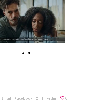
ALDI
Email
Facebook
X
Linkedin
0