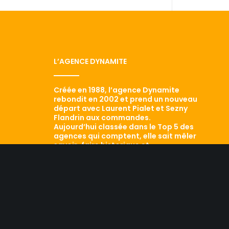
L’AGENCE DYNAMITE
Créée en 1988, l’agence Dynamite
rebondit en 2002 et prend un nouveau
départ avec Laurent Pialet et Sezny
Flandrin aux commandes.
Aujourd’hui classée dans le Top 5 des
agences qui comptent, elle sait mêler
savoir-faire historique et
développement de ses performances.
Le résultat ? Conseil,
professionnalisme, dynamisme sont les
maîtres mots d’une équipe efficace qui
a aujourd’hui fait ses preuves. Retour
sur les traces d’une agence qui a tout
d’une grande…