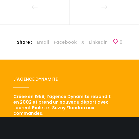
Share :
Email
Facebook
X
Linkedin
0
L’AGENCE DYNAMITE
Créée en 1988, l’agence Dynamite rebondit
en 2002 et prend un nouveau départ avec
Laurent Pialet et Sezny Flandrin aux
commandes.
Aujourd’hui classée dans le Top 5 des
agences qui comptent, elle sait mêler
savoir-faire historique et développement de
ses performances. Le résultat ? Conseil,