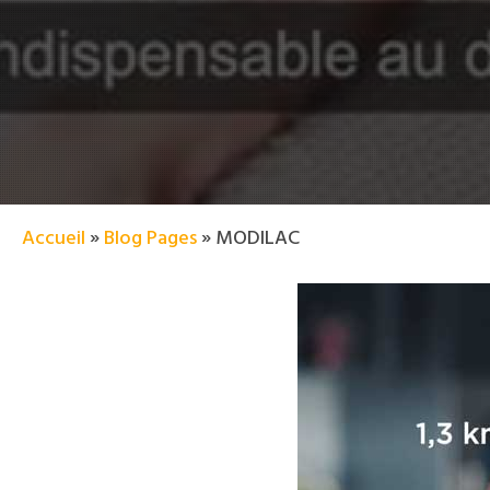
Accueil
»
Blog Pages
»
MODILAC