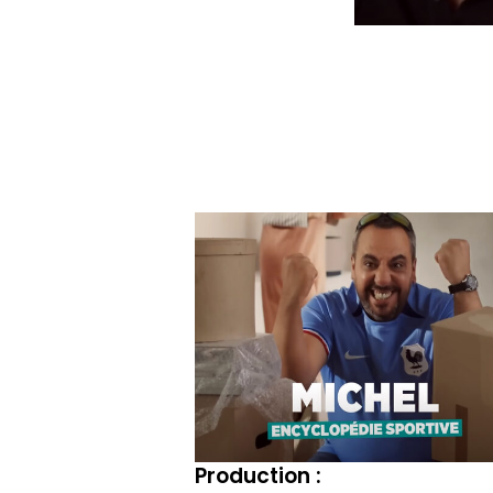
Casting :
Comedien(ne) :
Julien/Marie-
Christine/Garance/Lahcen/Serge/
Lorie
Production :