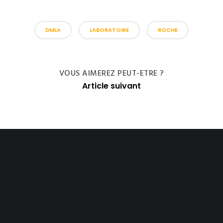
DMLA
LABORATOIRE
ROCHE
VOUS AIMEREZ PEUT-ETRE ?
Article suivant
Share :
Email
Facebook
X
Linkedin
3