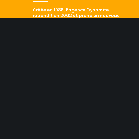
Créée en 1988, l’agence Dynamite
rebondit en 2002 et prend un nouveau
départ avec Laurent Pialet et Sezny
Flandrin aux commandes.
Aujourd’hui classée dans le Top 5 des
agences qui comptent, elle sait mêler
savoir-faire historique et
développement de ses performances.
Le résultat ? Conseil,
professionnalisme, dynamisme sont les
maîtres mots d’une équipe efficace qui
a aujourd’hui fait ses preuves. Retour
sur les traces d’une agence qui a tout
d’une grande…