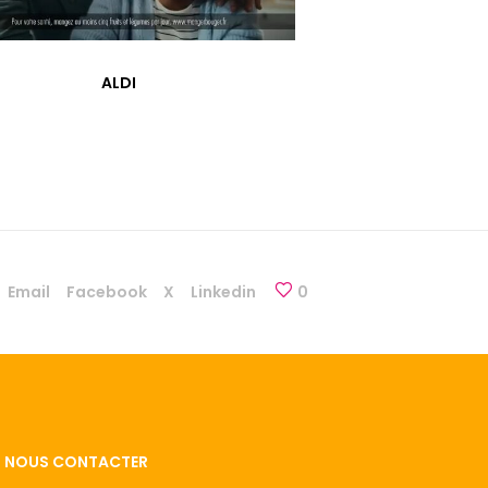
ALDI
Email
Facebook
X
Linkedin
0
NOUS CONTACTER